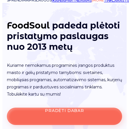
SPRENDIMAI
PASLAUGOS
ĮMONĖ
ĮKAINIAI
PARTNERIAMS
TINKLARAŠTI
FoodSoul
padeda plėtoti
pristatymo paslaugas
nuo 2013 metų
Kuriame nemokamus programinės įrangos produktus
maisto ir gėlių pristatymo tarnyboms: svetaines,
mobiliąsias programas, automatizavimo sistemas, kurjerių
programas ir parduotuves socialiniams tinklams.
Tobulėkite kartu su mumis!
PRADĖTI DABAR