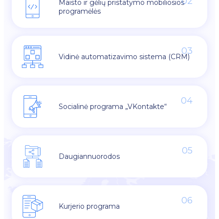
02
Maisto ir gėlių pristatymo mobiliosios
programėlės
03
Vidinė automatizavimo sistema (CRM)
04
Socialinė programa „VKontakte“
05
Daugiannuorodos
06
Kurjerio programa