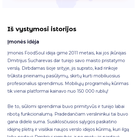
Iš vystymosi istorijos
Įmonės idėja
Įmonės FoodSoul idėja gimė 2011 metais, kai jos įkūrėjas
Dmitrijus Sucharevas dar turėjo savo maisto pristatymo
verslą. Dirbdamas šioje srityje, jis suprato, kad rinkoje
trūksta prieinamų pasiūlymų, skirtų kurti mobiliuosius
profesionalius sprendimus. Mobiliųjų programėlių kūrimas
tik vienai platformai kainavo nuo 150 000 rublių!
Be to, siūlomi sprendimai buvo primityvūs ir turėjo labai
ribotą funkcionalumą. Pradedančiam verslininkui tai buvo
gana didelė suma. Susiklosčiusios sąlygos paskatino
idėjinę plėtrą ir visiškai naujos verslo idėjos kūrimą, kuri ilgą
laiką nedavė Dmitrijui ramybės, ir po metų jis pardavė