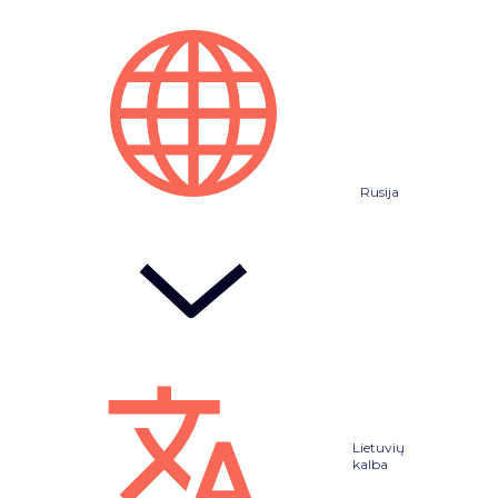
Rusija
Lietuvių
kalba