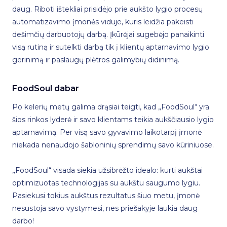
daug. Riboti ištekliai prisidėjo prie aukšto lygio procesų
automatizavimo įmonės viduje, kuris leidžia pakeisti
dešimčių darbuotojų darbą. Įkūrėjai sugebėjo panaikinti
visą rutiną ir sutelkti darbą tik į klientų aptarnavimo lygio
gerinimą ir paslaugų plėtros galimybių didinimą.
FoodSoul dabar
Po kelerių metų galima drąsiai teigti, kad „FoodSoul“ yra
šios rinkos lyderė ir savo klientams teikia aukščiausio lygio
aptarnavimą. Per visą savo gyvavimo laikotarpį įmonė
niekada nenaudojo šabloninių sprendimų savo kūriniuose.
„FoodSoul“ visada siekia užsibrėžto idealo: kurti aukštai
optimizuotas technologijas su aukštu saugumo lygiu.
Pasiekusi tokius aukštus rezultatus šiuo metu, įmonė
nesustoja savo vystymesi, nes priešakyje laukia daug
darbo!