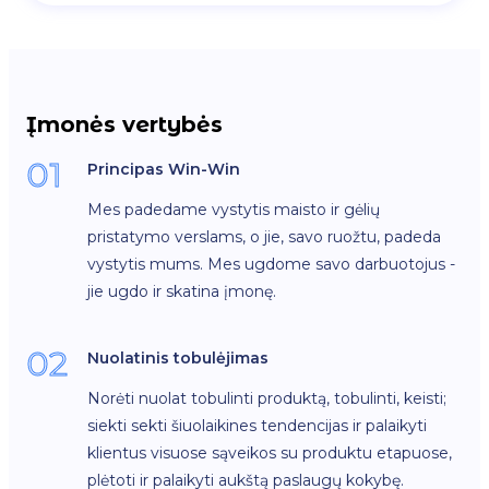
Įmonės vertybės
01
Principas Win-Win
Mes padedame vystytis maisto ir gėlių
pristatymo verslams, o jie, savo ruožtu, padeda
vystytis mums. Mes ugdome savo darbuotojus -
jie ugdo ir skatina įmonę.
02
Nuolatinis tobulėjimas
Norėti nuolat tobulinti produktą, tobulinti, keisti;
siekti sekti šiuolaikines tendencijas ir palaikyti
klientus visuose sąveikos su produktu etapuose,
plėtoti ir palaikyti aukštą paslaugų kokybę.