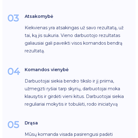
03
Atsakomybė
Kiekvienas yra atsakingas už savo rezultatą, už
tai, ką jis sukuria. Vieno darbuotojo rezultatas
galiausiai gali paveikti visos komandos bendrą
rezultatą.
04
Komandos vienybė
Darbuotojai siekia bendro tikslo ir jį priima,
užmegzti ryšiai tarp skyrių, darbuotojai moka
klausytis ir girdėti vieni kitus. Darbuotojai siekia
reguliariai mokytis ir tobulėti, rodo iniciatyvą
05
Drąsa
Mūsų komanda visada pasirengusi padėti