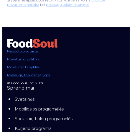
Ši svetainė apsaugota reCAPTCHA, ir jai taikoma
„Google“
privatumo politika
bei
paslaugų teikimo sąlygos
.
Naudotojo sutartis
Privatumo politika
Mokėjimo taisyklės
Paslaugų teikimo sąlygos
© FoodSoul, Inc. 2026.
Sprendimai
Svetainės
Mobiliosios programėlės
Socialinių tinklų programėlės
Kurjerio programa