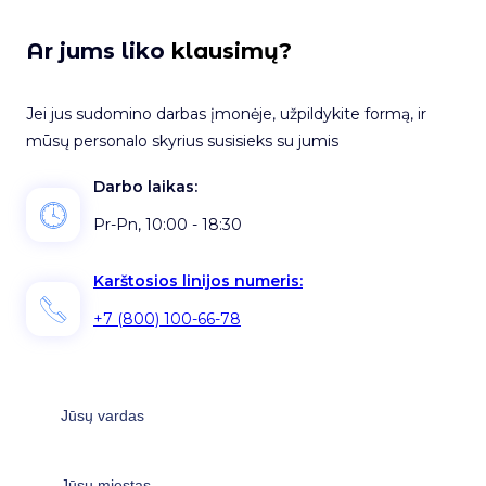
Ar jums liko
klausimų?
Jei jus sudomino darbas įmonėje, užpildykite formą, ir
mūsų personalo skyrius susisieks su jumis
Darbo laikas:
Pr-Pn, 10:00 - 18:30
Karštosios linijos numeris:
+7 (800) 100-66-78