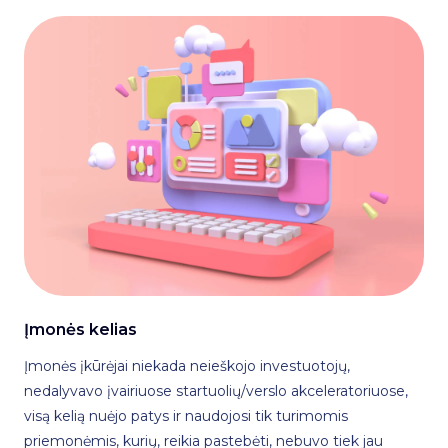
Įmonės kelias
Įmonės įkūrėjai niekada neieškojo investuotojų,
nedalyvavo įvairiuose startuolių/verslo akceleratoriuose,
visą kelią nuėjo patys ir naudojosi tik turimomis
priemonėmis, kurių, reikia pastebėti, nebuvo tiek jau