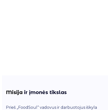
Misija
ir įmonės tikslas
Prieš „FoodSoul“ vadovus ir darbuotojus iškyla