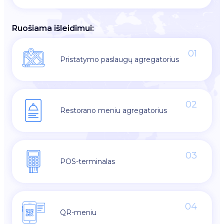
Ruošiama išleidimui:
01
Pristatymo paslaugų agregatorius
02
Restorano meniu agregatorius
03
POS-terminalas
04
QR-meniu