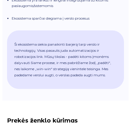
Ekosistema yra lanksti ir lengvai integruojama su kitomis
paslaugomis/sistemomis
Ekosistema sparčiai diegiama į verslo procesus
Ši ekosistema siekia panaikinti barjerą tarp verslo ir
technologijų. Visas pasaulis juda automatizacijos ir
robotizacijos link. Mūsų tikslas - padėti kitoms įmonėms
dalyvauti šiame procese, ir mes pabrėžiame žodį „padėti“,
nes laikome „win-win“ strategiją vienintele teisinga. Mes
padedame verslui augti, o verslas padeda augti mums.
Prekės ženklo kūrimas