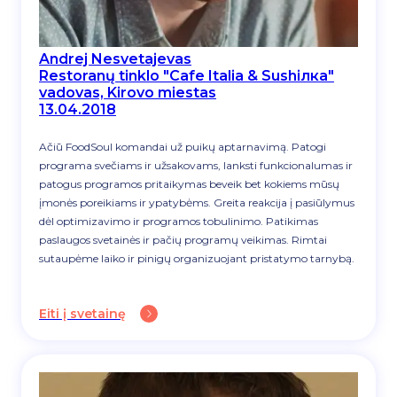
Andrej Nesvetajevas
Restoranų tinklo "Cafe Italia & Sushiлка"
vadovas, Kirovo miestas
13.04.2018
Ačiū FoodSoul komandai už puikų aptarnavimą. Patogi
programa svečiams ir užsakovams, lanksti funkcionalumas ir
patogus programos pritaikymas beveik bet kokiems mūsų
įmonės poreikiams ir ypatybėms. Greita reakcija į pasiūlymus
dėl optimizavimo ir programos tobulinimo. Patikimas
paslaugos svetainės ir pačių programų veikimas. Rimtai
sutaupėme laiko ir pinigų organizuojant pristatymo tarnybą.
Eiti į svetainę