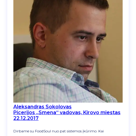
Aleksandras Sokolovas
Picerijos „Smena“ vadovas, Kirovo miestas
22.12.2017
Dirbame su FoodSoul nuo pat sistemos įkūrimo. Kai