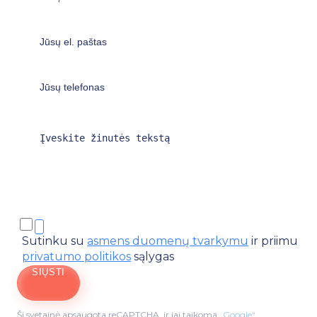
Sutinku su
asmens duomenų tvarkymu
ir priimu
privatumo politikos
sąlygas
SIŲSTI
Ši svetainė apsaugota reCAPTCHA, ir jai taikoma
„Google“