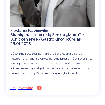
Fiodoras Kobiašvilis
Skanių maisto prekių ženklų „Mado“ ir
„Chicken Free / GastroKino“ įkūrėjas
29.01.2025
Dėkojame FoodSoul komandai už profesionalų darbą!
Restoranui „Mado“ sukūrėte patogią programėlę ir svetainę,
kurios padeda mums būti arčiau mūsų svečių. Dabar
atidarome naują įstaigą ir vėl bendradarbiaujame su jumis,
nes esame įsitikinę jūsų sprendimų kokybe ir patikimumu.
Eiti į svetainę