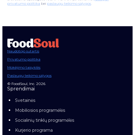
privatumo politika
bei
paslaugų teikimo sąlygos
.
Naudotojo sutartis
Privatumo politika
Mokėjimo taisyklės
Paslaugų teikimo sąlygos
© FoodSoul, Inc. 2026.
Sprendimai
Svetainės
Mobiliosios programėlės
Socialinių tinklų programėlės
Kurjerio programa