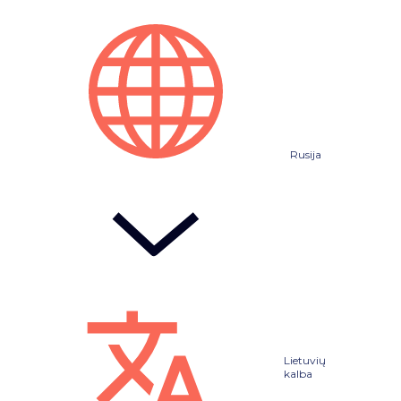
Rusija
Lietuvių
kalba