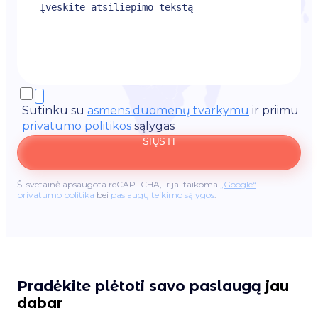
Sutinku su
asmens duomenų tvarkymu
ir priimu
privatumo politikos
sąlygas
SIŲSTI
Ši svetainė apsaugota reCAPTCHA, ir jai taikoma
„Google“
privatumo politika
bei
paslaugų teikimo sąlygos
.
Pradėkite plėtoti savo paslaugą
jau
dabar