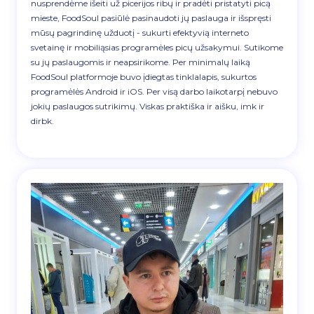
nusprendėme išeiti už picerijos ribų ir pradėti pristatyti picą
mieste, FoodSoul pasiūlė pasinaudoti jų paslauga ir išspręsti
mūsų pagrindinę užduotį - sukurti efektyvią interneto
svetainę ir mobiliąsias programėles picų užsakymui. Sutikome
su jų paslaugomis ir neapsirikome. Per minimalų laiką
FoodSoul platformoje buvo įdiegtas tinklalapis, sukurtos
programėlės Android ir iOS. Per visą darbo laikotarpį nebuvo
jokių paslaugos sutrikimų. Viskas praktiška ir aišku, imk ir
dirbk.