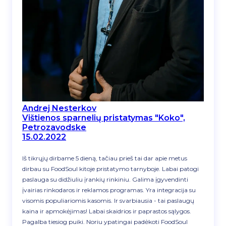
Andrej Nesterkov
Vištienos sparnelių pristatymas "Koko",
Petrozavodske
15.02.2022
Iš tikrųjų dirbame 5 dieną, tačiau prieš tai dar apie metus
dirbau su FoodSoul kitoje pristatymo tarnyboje. Labai patogi
paslauga su didžiuliu įrankių rinkiniu. Galima įgyvendinti
įvairias rinkodaros ir reklamos programas. Yra integracija su
visomis populiariomis kasomis. Ir svarbiausia - tai paslaugų
kaina ir apmokėjimas! Labai skaidrios ir paprastos sąlygos.
Pagalba tiesiog puiki. Noriu ypatingai padėkoti FoodSoul