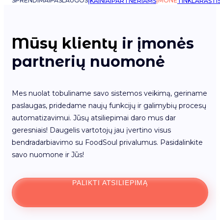
SPRENDIMAI
PASLAUGOS
ĮMONĖ
ĮKAINIAI
PARTNERIAMS
TINKLARAŠTI
Mūsų klientų
ir įmonės
partnerių nuomonė
Mes nuolat tobuliname savo sistemos veikimą, geriname
paslaugas, pridedame naujų funkcijų ir galimybių procesų
automatizavimui. Jūsų atsiliepimai daro mus dar
geresniais! Daugelis vartotojų jau įvertino visus
bendradarbiavimo su FoodSoul privalumus. Pasidalinkite
savo nuomone ir Jūs!
PALIKTI ATSILIEPIMĄ