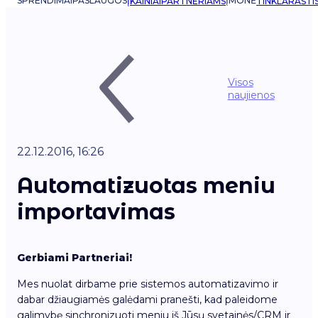
SPRENDIMAI
PASLAUGOS
ĮMONĖ
ĮKAINIAI
PARTNERIAMS
TINKLARAŠTI
Visos
naujienos
22.12.2016, 16:26
Automatizuotas meniu
importavimas
Gerbiami Partneriai!
Mes nuolat dirbame prie sistemos automatizavimo ir
dabar džiaugiamės galėdami pranešti, kad paleidome
galimybę sinchronizuoti meniu iš Jūsų svetainės/CRM ir