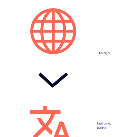
Rusija
Lietuvių
kalba