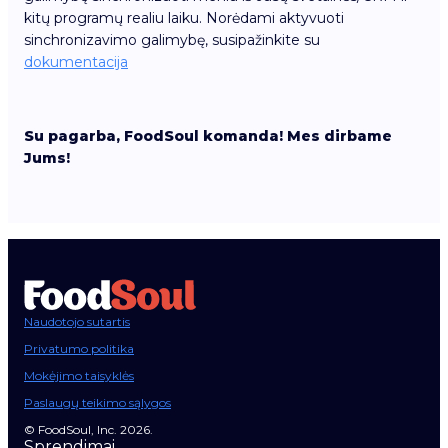
kitų programų realiu laiku. Norėdami aktyvuoti
sinchronizavimo galimybę, susipažinkite su
dokumentacija
Su pagarba, FoodSoul komanda! Mes dirbame
Jums!
Naudotojo sutartis
Privatumo politika
Mokėjimo taisyklės
Paslaugų teikimo sąlygos
© FoodSoul, Inc. 2026.
Sprendimai