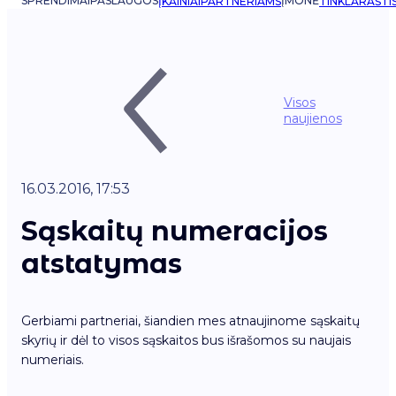
SPRENDIMAI
PASLAUGOS
ĮMONĖ
ĮKAINIAI
PARTNERIAMS
TINKLARAŠTI
Visos
naujienos
16.03.2016, 17:53
Sąskaitų numeracijos
atstatymas
Gerbiami partneriai, šiandien mes atnaujinome sąskaitų
skyrių ir dėl to visos sąskaitos bus išrašomos su naujais
numeriais.