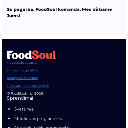
Su pagarba, FoodSoul komanda. Mes dirbame
Jums!
Naudotojo sutartis
Privatumo politika
Mokėjimo taisyklės
Paslaugų teikimo sąlygos
© FoodSoul, Inc. 2026.
Sprendimai
Svetainės
Mobiliosios programėlės