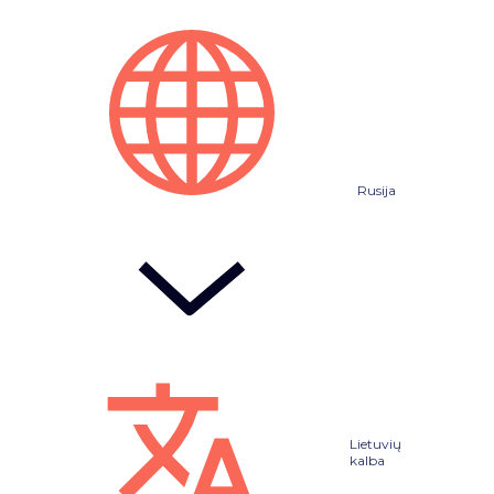
Rusija
Lietuvių
kalba