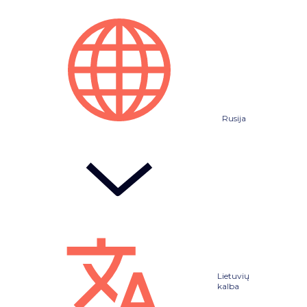
Rusija
Lietuvių
kalba