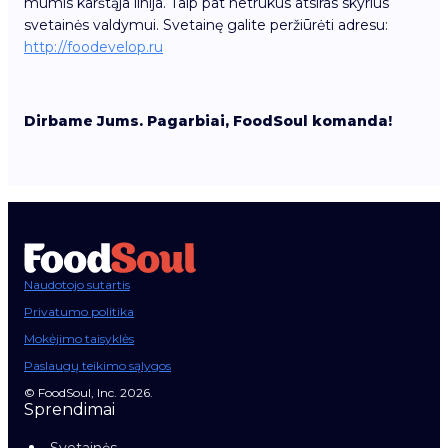
mumis karštąja linija. Taip pat netrukus atsiras skyrius
svetainės valdymui. Svetainę galite peržiūrėti adresu:
http://foodevelop.ru
Dirbame Jums. Pagarbiai, FoodSoul komanda!
Naudotojo sutartis
Privatumo politika
Mokėjimo taisyklės
Paslaugų teikimo sąlygos
© FoodSoul, Inc. 2026.
Sprendimai