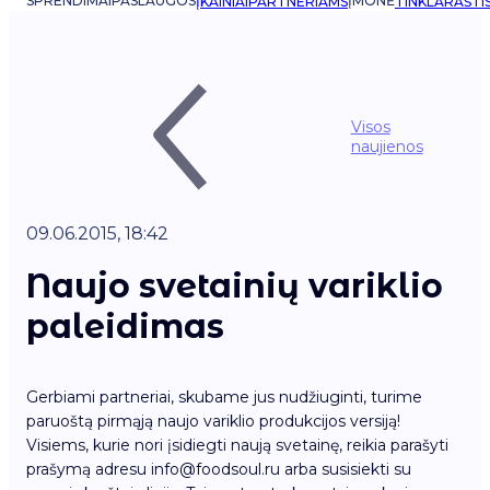
SPRENDIMAI
PASLAUGOS
ĮMONĖ
ĮKAINIAI
PARTNERIAMS
TINKLARAŠTI
Visos
naujienos
09.06.2015, 18:42
Naujo svetainių variklio
paleidimas
Gerbiami partneriai, skubame jus nudžiuginti, turime
paruoštą pirmąją naujo variklio produkcijos versiją!
Visiems, kurie nori įsidiegti naują svetainę, reikia parašyti
prašymą adresu info@foodsoul.ru arba susisiekti su