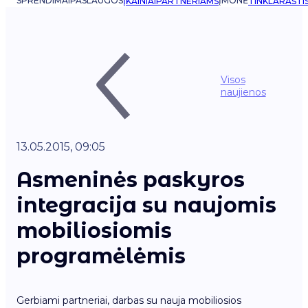
SPRENDIMAI
PASLAUGOS
ĮMONĖ
ĮKAINIAI
PARTNERIAMS
TINKLARAŠTI
Visos
naujienos
13.05.2015, 09:05
Asmeninės paskyros
integracija su naujomis
mobiliosiomis
programėlėmis
Gerbiami partneriai, darbas su nauja mobiliosios