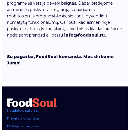
programėlės versija beveik baigtas. Dabar pradėjome
asmeninės paskyros integraciją su naujomis
mobiliosiomis programėlėmis, siekiant įgyvendinti
numatytą funkcionalumą. Gali būti, kad asmeninėje
paskyroje atsiras įvairių klaidų, apie tokias klaidas prašome
nedelsiant pranešti el. paštu
info@foodsoul.ru.
Su pagarba, FoodSoul komanda. Mes dirbame
Jums!
Naudotojo sutartis
Privatumo politika
Mokėjimo taisyklės