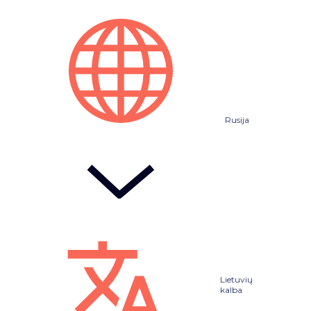
Rusija
Lietuvių
kalba