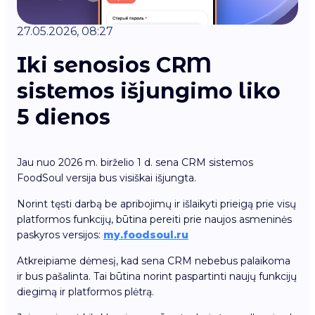
27.05.2026, 08:27
Iki senosios CRM
sistemos išjungimo liko
5 dienos
Jau nuo 2026 m. birželio 1 d. sena CRM sistemos
FoodSoul versija bus visiškai išjungta.
Norint tęsti darbą be apribojimų ir išlaikyti prieigą prie visų
platformos funkcijų, būtina pereiti prie naujos asmeninės
paskyros versijos:
my.foodsoul.ru
Atkreipiame dėmesį, kad sena CRM nebebus palaikoma
ir bus pašalinta. Tai būtina norint paspartinti naujų funkcijų
diegimą ir platformos plėtrą.