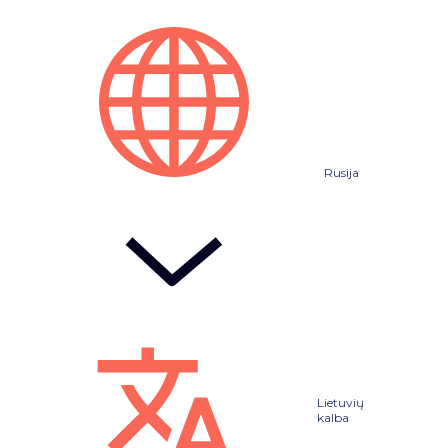
Rusija
Lietuvių
kalba