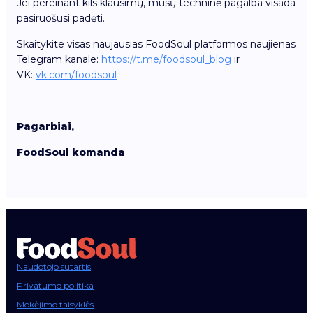
Jei pereinant kils klausimų, mūsų techninė pagalba visada
pasiruošusi padėti.
Skaitykite visas naujausias FoodSoul platformos naujienas
Telegram kanale:
https://t.me/foodsoul_blog
ir
VK:
vk.com/foodsoul
Pagarbiai,
FoodSoul komanda
Naudotojo sutartis
Privatumo politika
Mokėjimo taisyklės