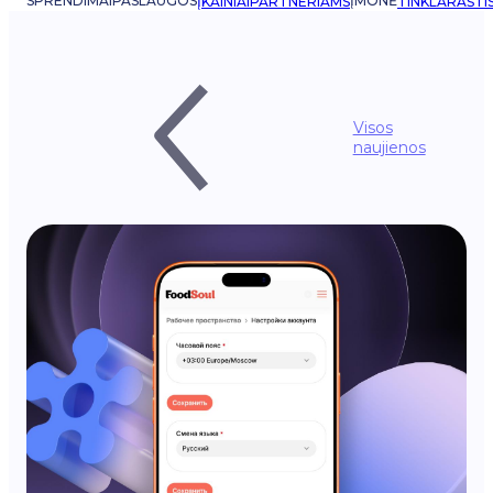
SPRENDIMAI
PASLAUGOS
ĮMONĖ
ĮKAINIAI
PARTNERIAMS
TINKLARAŠTI
Visos
naujienos