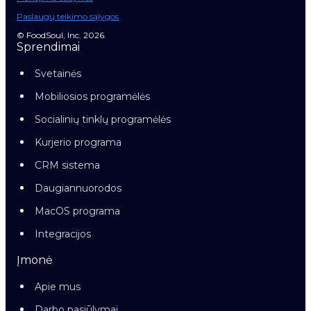
Paslaugų teikimo sąlygos
© FoodSoul, Inc. 2026.
Sprendimai
Svetainės
Mobiliosios programėlės
Socialinių tinklų programėlės
Kurjerio programa
CRM sistema
Daugiannuorodos
MacOS programa
Integracijos
Įmonė
Apie mus
Darbo pasiūlymai