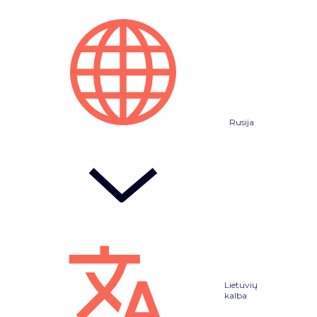
Rusija
Lietuvių
kalba