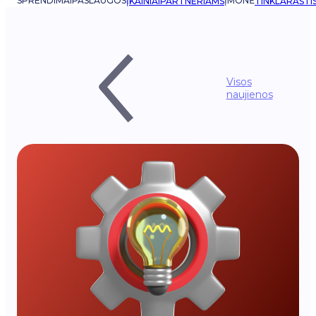
SPRENDIMAI
PASLAUGOS
ĮMONĖ
ĮKAINIAI
PARTNERIAMS
TINKLARAŠTI
Visos
naujienos