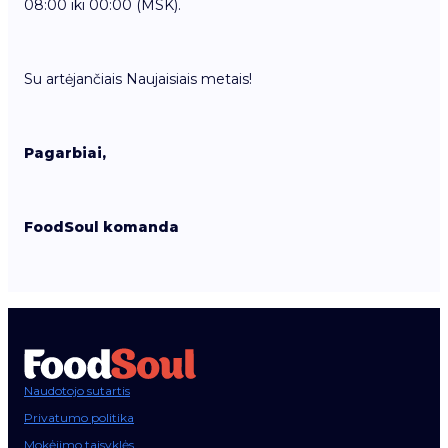
08:00 iki 00:00 (MSK).
Su artėjančiais Naujaisiais metais!
Pagarbiai,
FoodSoul komanda
Naudotojo sutartis
Privatumo politika
Mokėjimo taisyklės