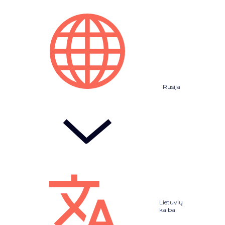
Rusija
Lietuvių
kalba