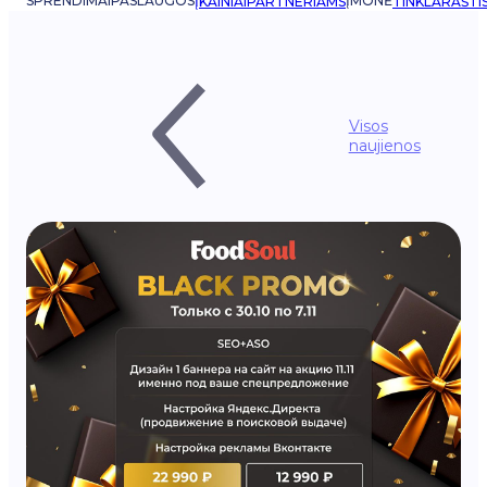
SPRENDIMAI
PASLAUGOS
ĮMONĖ
ĮKAINIAI
PARTNERIAMS
TINKLARAŠTI
Visos
naujienos