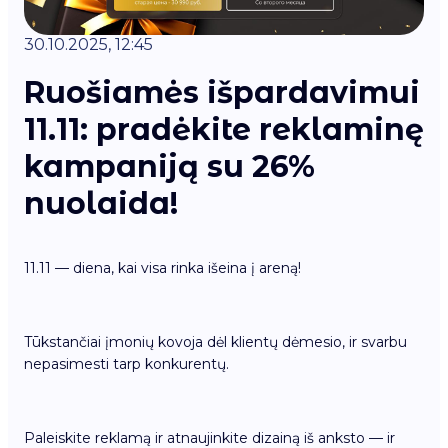
30.10.2025, 12:45
Ruošiamės išpardavimui
11.11: pradėkite reklaminę
kampaniją su 26%
nuolaida!
11.11 — diena, kai visa rinka išeina į areną!
Tūkstančiai įmonių kovoja dėl klientų dėmesio, ir svarbu
nepasimesti tarp konkurentų.
Paleiskite reklamą ir atnaujinkite dizainą iš anksto — ir