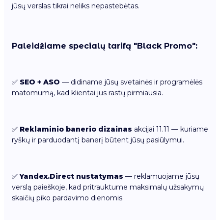
jūsų verslas tikrai neliks nepastebėtas.
Paleidžiame specialų tarifą "Black Promo":
✅
SEO + ASO
— didiname jūsų svetainės ir programėlės
matomumą, kad klientai jus rastų pirmiausia.
✅
Reklaminio banerio dizainas
akcijai 11.11 — kuriame
ryškų ir parduodantį banerį būtent jūsų pasiūlymui.
✅
Yandex.Direct nustatymas
— reklamuojame jūsų
verslą paieškoje, kad pritrauktume maksimalų užsakymų
skaičių piko pardavimo dienomis.