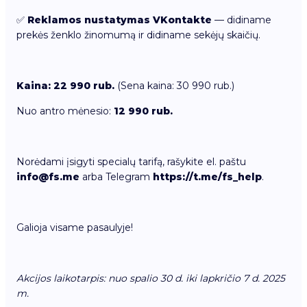
✅
Reklamos nustatymas VKontakte
— didiname
prekės ženklo žinomumą ir didiname sekėjų skaičių.
Kaina:
22 990 rub.
(Sena kaina: 30 990 rub.)
Nuo antro mėnesio:
12 990 rub.
Norėdami įsigyti specialų tarifą, rašykite el. paštu
info@fs.me
arba Telegram
https://t.me/fs_help
.
Galioja visame pasaulyje!
Akcijos laikotarpis: nuo spalio 30 d. iki lapkričio 7 d. 2025
m.