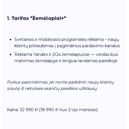
1. Tarifas "Žemėlapiai+"
Svetainės ir mobiliosios programėlės reklama – naujų
klientų pritraukimas į pagrindinius pardavimo kanalus
Reklama Yandex ir 2Gis žemėlapiuose — verslas bus
matomas žemėlapyje ir lengvai randamas paieškoje
Puikus pasirinkimas, jei norite padidinti naujų klientų
srautą iš netoliese esančių paieškos užklausų.
Kaina: 32 990 ₽ (18 990 ₽ nuo 2-ojo mėnesio).