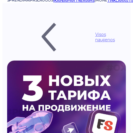
SPRENDIMAI
PASLAUGOS
ĮMONĖ
ĮKAINIAI
PARTNERIAMS
TINKLARAŠTI
Visos
naujienos