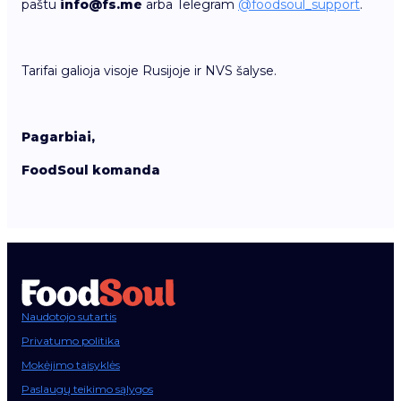
paštu
info@fs.me
arba Telegram
@foodsoul_support
.
Tarifai galioja visoje Rusijoje ir NVS šalyse.
Pagarbiai,
FoodSoul komanda
Naudotojo sutartis
Privatumo politika
Mokėjimo taisyklės
Paslaugų teikimo sąlygos