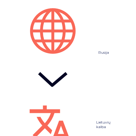
Rusija
Lietuvių
kalba