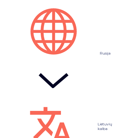
Rusija
Lietuvių
kalba