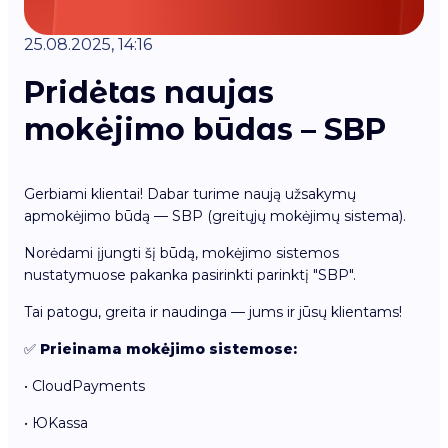
25.08.2025, 14:16
Pridėtas naujas
mokėjimo būdas – SBP
Gerbiami klientai! Dabar turime naują užsakymų
apmokėjimo būdą — SBP (greitųjų mokėjimų sistema).
Norėdami įjungti šį būdą, mokėjimo sistemos
nustatymuose pakanka pasirinkti parinktį "SBP".
Tai patogu, greita ir naudinga — jums ir jūsų klientams!
✅
Prieinama mokėjimo sistemose:
• CloudPayments
• ЮKassa