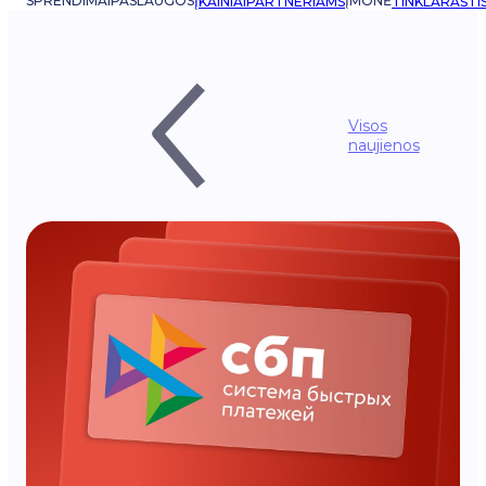
SPRENDIMAI
PASLAUGOS
ĮMONĖ
ĮKAINIAI
PARTNERIAMS
TINKLARAŠTI
Visos
naujienos