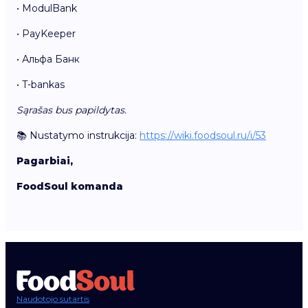
• ModulBank
• PayKeeper
• Альфа Банк
• T-bankas
Sąrašas bus papildytas.
📚 Nustatymo instrukcija:
https://wiki.foodsoul.ru/i/53
Pagarbiai,
FoodSoul komanda
Naudotojo sutartis