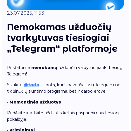
23.07.2025, 11:53
Nemokamas užduočių
tvarkytuvas tiesiogiai
„Telegram“ platformoje
Pristatome
nemokamą
užduočių valdymo įrankį tiesiog
Telegram!
Sutikite
@todo
— botą, kuris paverčia jūsų Telegram ne
tik žinučių siuntimo programa, bet ir darbo erdve.
•
Momentinės užduotys
Pridėkite ir atlikite užduotis keliais paspaudimais tiesiog
pokalbyje.
•
Priminimai