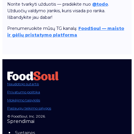
Norite tvarkyti užduotis — pradėkite nuo
@todo
.
Užduočių valdymo įrankis, kuris visada po ranka.
Išbandykite jau dabar!
Prenumeruokite mūsų TG kanalą:
FoodSoul — maisto
ir gėlių pristatymo platforma
Naudotojo sutartis
Privatumo politika
Mokėjimo taisyklės
Paslaugų teikimo sąlygos
© FoodSoul, Inc. 2026.
Sprendimai
Svetainės