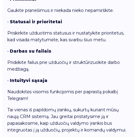
Gaukite pranešimus ir niekada nieko nepamirškite.
•
Statusai ir prioritetai
Priskirkite užduotims statusus ir nustatykite prioritetus,
kad visada matytumėte, kas svarbu šiuo metu.
•
Darbas su failais
Pridėkite failus prie užduočių ir struktūrizuokite darbo
medžiagą.
•
Intuityvi sąsaja
Naudokitės visomis funkcijomis per paprastą pokalbį
Telegram!
Tai vienas iš papildomų įrankių, sukurtų kuriant mūsų
naują CRM sistemą. Jau greitai pristatysime ją ir
papasakosime, kaip užduočių valdymo įrankis bus
integruotas į ją užduočių, projektų ir komandų valdymui.