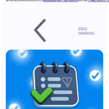
SPRENDIMAI
PASLAUGOS
ĮMONĖ
ĮKAINIAI
PARTNERIAMS
TINKLARAŠTI
Visos
naujienos