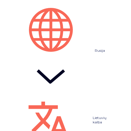
Rusija
Lietuvių
kalba