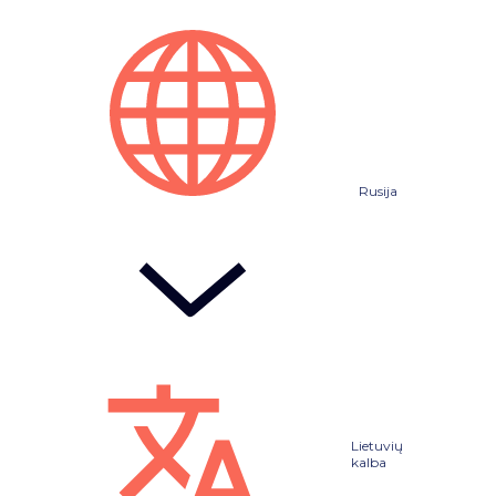
Rusija
Lietuvių
kalba