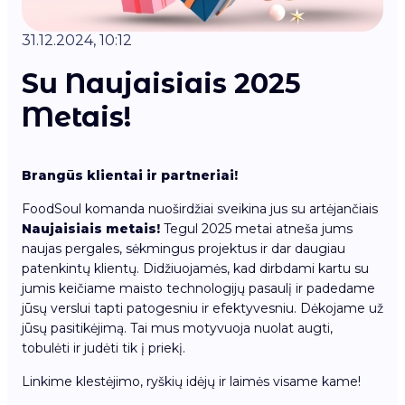
31.12.2024, 10:12
Su Naujaisiais 2025
Metais!
Brangūs klientai ir partneriai!
FoodSoul komanda nuoširdžiai sveikina jus su artėjančiais
Naujaisiais metais!
Tegul 2025 metai atneša jums
naujas pergales, sėkmingus projektus ir dar daugiau
patenkintų klientų. Didžiuojamės, kad dirbdami kartu su
jumis keičiame maisto technologijų pasaulį ir padedame
jūsų verslui tapti patogesniu ir efektyvesniu. Dėkojame už
jūsų pasitikėjimą. Tai mus motyvuoja nuolat augti,
tobulėti ir judėti tik į priekį.
Linkime klestėjimo, ryškių idėjų ir laimės visame kame!