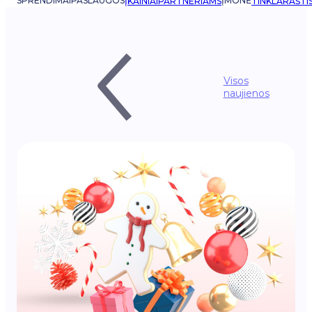
SPRENDIMAI
PASLAUGOS
ĮMONĖ
ĮKAINIAI
PARTNERIAMS
TINKLARAŠTI
Visos
naujienos