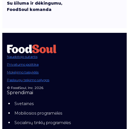
Su šiluma ir dėkingumu,
FoodSoul komanda
Naudotojo sutartis
Privatumo politika
Mokėjimo taisyklės
Paslaugų teikimo sąlygos
© FoodSoul, Inc. 2026.
Sprendimai
Svetainės
Mobiliosios programėlės
Socialinių tinklų programėlės