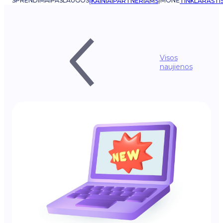
SPRENDIMAI
PASLAUGOS
ĮMONĖ
ĮKAINIAI
PARTNERIAMS
TINKLARAŠTI
Visos
naujienos