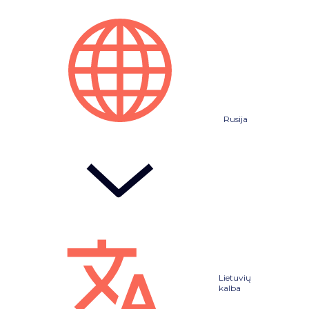
Rusija
Lietuvių
kalba