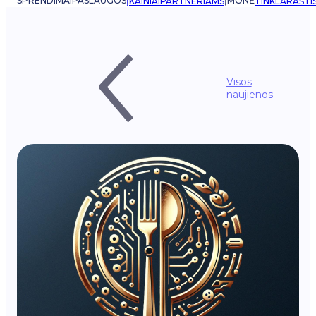
SPRENDIMAI
PASLAUGOS
ĮMONĖ
ĮKAINIAI
PARTNERIAMS
TINKLARAŠTI
Visos
naujienos