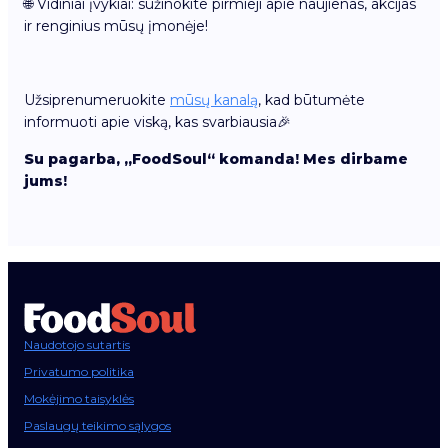
🌐 Vidiniai įvykiai: sužinokite pirmieji apie naujienas, akcijas
ir renginius mūsų įmonėje!
Užsiprenumeruokite
mūsų kanalą
, kad būtumėte
informuoti apie viską, kas svarbiausia🎉
Su pagarba, „FoodSoul“ komanda! Mes dirbame
jums!
Naudotojo sutartis
Privatumo politika
Mokėjimo taisyklės
Paslaugų teikimo sąlygos