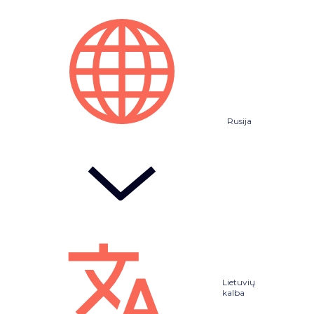
Rusija
Lietuvių
kalba