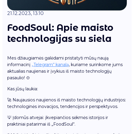
21.12.2023, 13:10
FoodSoul: Apie maisto
technologijas su siela
Mes džiaugiamės galėdami pristatyti mūsų naują
informacinį
„Telegram“ kanalą
, kuriame surinkome jums
aktualias naujienas ir įvykius iš maisto technologijų
pasaulio! 🍲
Kas jūsų laukia:
🚀 Naujausios naujienos iš maisto technologijų industrijos:
technologinės inovacijos, tendencijos ir perspektyvos.
💡 Įdomūs atvejai: įkvepiančios sėkmės istorijos ir
praktiniai patarimai iš „FoodSoul“.