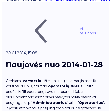
SPRENDIMAI
PASLAUGOS
ĮMONĖ
ĮKAINIAI
PARTNERIAMS
TINKLARAŠTI
Visos
naujienos
28.01.2014, 15:08
Naujovės nuo 2014-01-28
Gerbiami
Partneriai
, išleistas naujas atnaujinimas iki
versijos v1.0.5.0, atsirado
operatorių
skyrius. Galite
pridėti iki
15
operatorių savo restoranui. Dabar
prisijungiant prie asmeninės paskyros reikia pasirinkti:
prisijungti kaip "
Administratorius
" arba "
Operatorius
",
ir įvesti atitinkamus prisijungimo vardus ir slaptažodžius.