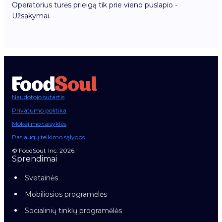
Operatorius turės prieigą tik prie vieno puslapio -
Užsakymai.
Naudotojo sutartis
Privatumo politika
Mokėjimo taisyklės
Paslaugų teikimo sąlygos
© FoodSoul, Inc. 2026.
Sprendimai
Svetainės
Mobiliosios programėlės
Socialinių tinklų programėlės