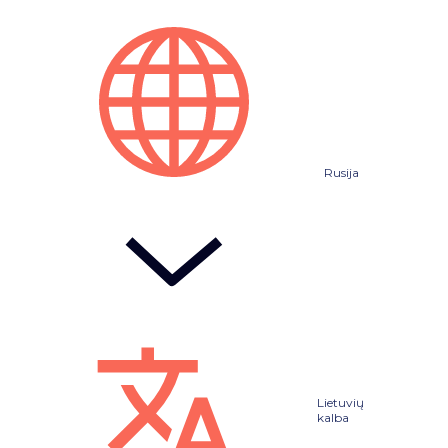
Rusija
Lietuvių
kalba