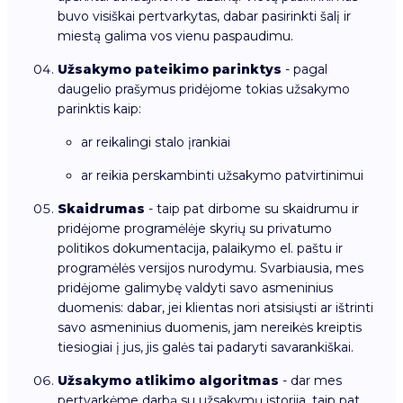
buvo visiškai pertvarkytas, dabar pasirinkti šalį ir
miestą galima vos vienu paspaudimu.
Užsakymo pateikimo parinktys
- pagal
daugelio prašymus pridėjome tokias užsakymo
parinktis kaip:
ar reikalingi stalo įrankiai
ar reikia perskambinti užsakymo patvirtinimui
Skaidrumas
- taip pat dirbome su skaidrumu ir
pridėjome programėlėje skyrių su privatumo
politikos dokumentacija, palaikymo el. paštu ir
programėlės versijos nurodymu. Svarbiausia, mes
pridėjome galimybę valdyti savo asmeninius
duomenis: dabar, jei klientas nori atsisiųsti ar ištrinti
savo asmeninius duomenis, jam nereikės kreiptis
tiesiogiai į jus, jis galės tai padaryti savarankiškai.
Užsakymo atlikimo algoritmas
- dar mes
pertvarkėme darbą su užsakymų istorija, taip pat