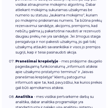
visiškai atnaujinome mokėjimo algoritmą. Dabar
atliekant mokėjimą sukuriamas užsakymas be
numerio su statusu „laukiama mokėjimo“, kuriam
po mokėjimo priskiriamas numeris. Tai būtina prekių
rezervavimui sandėlyje, akcijoms, premijoms, kad
nebūtų galima jų pakartotinai naudoti ar rezervuoti
daugiau prekių nei yra sandėlyje. Jei žmogus staiga
persigalvoja ir nori pakeisti užsakymą, jis gali tokį
užsakymą atšaukti savarankiškai ir visos jo premijos
sugrįš, kaip ir teisė pasinaudoti akcija.
Pranešimai krepšelyje
- mes pridėjome daugelio
pageidaujamą funkcionalumą „informuoti atskirai
apie užsakymo pristatymo terminus“ ir „laisvas
pranešimas krepšelyje“ klientų patogumui
informuoti apie tai, kad, pavyzdžiui, kai kurios prekės
gali būti apmokamos atskirai.
Analitika
- mes visiškai pertvarkėme darbą su
analitika, dabar analitika programėlėje yra
standartizuota ir palaiko visą analitinių sistemų