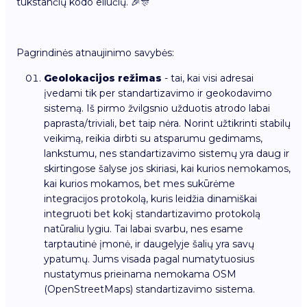
tūkstančių kodo eilučių. 🎉🎊
Pagrindinės atnaujinimo savybės:
Geolokacijos režimas
- tai, kai visi adresai
įvedami tik per standartizavimo ir geokodavimo
sistemą. Iš pirmo žvilgsnio užduotis atrodo labai
paprasta/triviali, bet taip nėra. Norint užtikrinti stabilų
veikimą, reikia dirbti su atsparumu gedimams,
lankstumu, nes standartizavimo sistemų yra daug ir
skirtingose šalyse jos skiriasi, kai kurios nemokamos,
kai kurios mokamos, bet mes sukūrėme
integracijos protokolą, kuris leidžia dinamiškai
integruoti bet kokį standartizavimo protokolą
natūraliu lygiu. Tai labai svarbu, nes esame
tarptautinė įmonė, ir daugelyje šalių yra savų
ypatumų. Jums visada pagal numatytuosius
nustatymus prieinama nemokama OSM
(OpenStreetMaps) standartizavimo sistema.