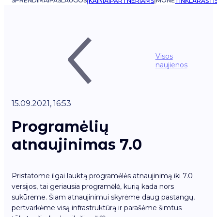
SPRENDIMAI
PASLAUGOS
ĮMONĖ
ĮKAINIAI
PARTNERIAMS
TINKLARAŠTI
Visos
naujienos
15.09.2021, 16:53
Programėlių
atnaujinimas 7.0
Pristatome ilgai lauktą programėlės atnaujinimą iki 7.0
versijos, tai geriausia programėlė, kurią kada nors
sukūrėme. Šiam atnaujinimui skyrėme daug pastangų,
pertvarkėme visą infrastruktūrą ir parašėme šimtus