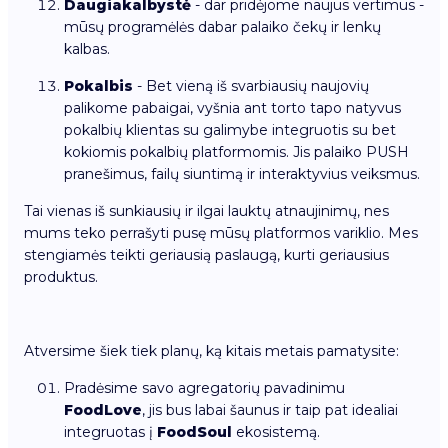
Daugiakalbystė
- dar pridėjome naujus vertimus -
mūsų programėlės dabar palaiko čekų ir lenkų
kalbas.
Pokalbis
- Bet vieną iš svarbiausių naujovių
palikome pabaigai, vyšnia ant torto tapo natyvus
pokalbių klientas su galimybe integruotis su bet
kokiomis pokalbių platformomis. Jis palaiko PUSH
pranešimus, failų siuntimą ir interaktyvius veiksmus.
Tai vienas iš sunkiausių ir ilgai lauktų atnaujinimų, nes
mums teko perrašyti pusę mūsų platformos variklio. Mes
stengiamės teikti geriausią paslaugą, kurti geriausius
produktus.
Atversime šiek tiek planų, ką kitais metais pamatysite:
Pradėsime savo agregatorių pavadinimu
FoodLove
, jis bus labai šaunus ir taip pat idealiai
integruotas į
FoodSoul
ekosistemą.