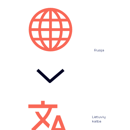
Rusija
Lietuvių
kalba