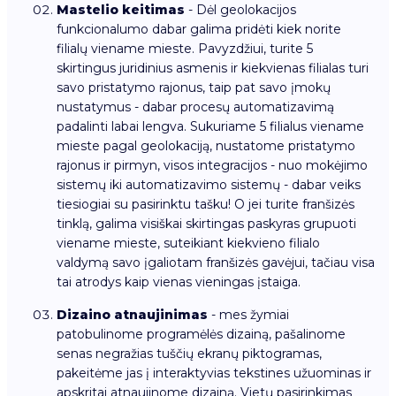
Mastelio keitimas
- Dėl geolokacijos
funkcionalumo dabar galima pridėti kiek norite
filialų viename mieste. Pavyzdžiui, turite 5
skirtingus juridinius asmenis ir kiekvienas filialas turi
savo pristatymo rajonus, taip pat savo įmokų
nustatymus - dabar procesų automatizavimą
padalinti labai lengva. Sukuriame 5 filialus viename
mieste pagal geolokaciją, nustatome pristatymo
rajonus ir pirmyn, visos integracijos - nuo mokėjimo
sistemų iki automatizavimo sistemų - dabar veiks
tiesiogiai su pasirinktu tašku! O jei turite franšizės
tinklą, galima visiškai skirtingas paskyras grupuoti
viename mieste, suteikiant kiekvieno filialo
valdymą savo įgaliotam franšizės gavėjui, tačiau visa
tai atrodys kaip vienas vieningas įstaiga.
Dizaino atnaujinimas
- mes žymiai
patobulinome programėlės dizainą, pašalinome
senas negražias tuščių ekranų piktogramas,
pakeitėme jas į interaktyvias tekstines užuominas ir
apskritai atnaujinome dizainą. Vietų pasirinkimas