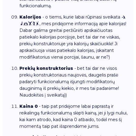
funkcionalumą.
Kalorijos
- o tiems, kurie labai rūpinasi sveikata 🤺
🤾🤼🏋🏌🤸, mes pridėjome informaciją apie kalorijas!
Dabar galima greitai peržiūrėti apskaičiuotas
patiekalo kalorijas porcijoje, bet tai dar ne viskas,
prekių konstruktoriuje yra kalorijų skaičiuoklė! Ji
apskaičiuoja visas patiekalo kalorijas, įskaitant
modifikatorius vienai porcijai, šaunu, ar ne?)
Prekių konstruktorius
- bet tai dar ne visos
prekių konstruktoriaus naujovės, daugelis prašė
padaryti funkcionalumą išjungti modifikatorių
dauginimą iš prekių kiekio, ir mes tai padarėme!
Naudokitės į sveikatą))
Kaina 0
- taip pat pridėjome labai paprastą ir
reikalingą funkcionalumą slėpti kainą, jei ji lygi nuliui,
kai kam atrodo, kad kaina 0 atbaido, todėl mes šį
momentą taip pat išsprendėme jums.