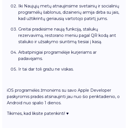
Iki Naujųjų metų atnaujinsime svetainių ir socialinių
programėlių šablonus, dizainerių armija dirba su jais,
kad užtikrintų geriausią vartotojo patirtį jums.
Greitai pradėsime naują funkciją, staliukų
rezervavimą, restorano meniu pagal QR kodą ant
staliuko ir užsakymo siuntimą tiesiai į kasą.
Arbatpinigiai programėlėje kurjeriams ar
padavėjams.
Ir tai dar toli gražu ne viskas.
iOS programėlės žmonėms su savo Apple Developer
paskyromis pradės atsinaujinti jau nuo šio penktadienio, o
Android nuo spalio 1 dienos.
Tikimės, kad liksite patenkinti! ♥️