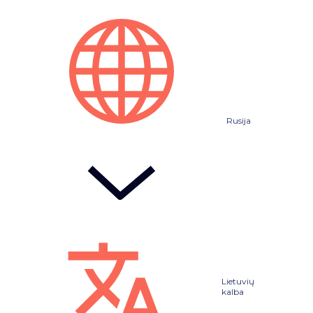
Rusija
Lietuvių
kalba