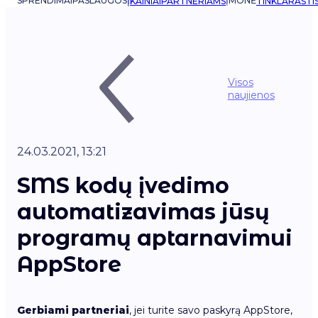
SPRENDIMAI
PASLAUGOS
ĮMONĖ
ĮKAINIAI
PARTNERIAMS
TINKLARAŠTI
Visos
naujienos
24.03.2021, 13:21
SMS kodų įvedimo
automatizavimas jūsų
programų aptarnavimui
AppStore
Gerbiami partneriai
, jei turite savo paskyrą AppStore,