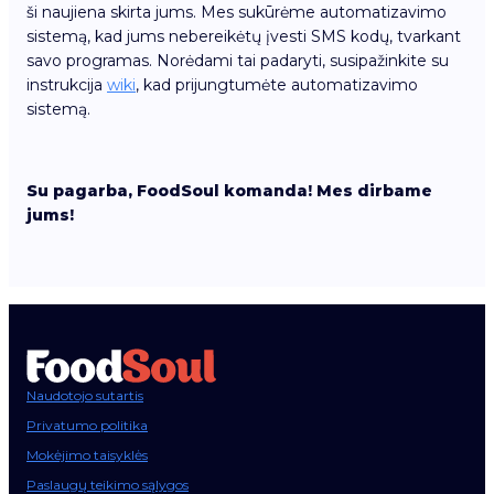
ši naujiena skirta jums. Mes sukūrėme automatizavimo
sistemą, kad jums nebereikėtų įvesti SMS kodų, tvarkant
savo programas. Norėdami tai padaryti, susipažinkite su
instrukcija
wiki
, kad prijungtumėte automatizavimo
sistemą.
Su pagarba, FoodSoul komanda! Mes dirbame
jums!
Naudotojo sutartis
Privatumo politika
Mokėjimo taisyklės
Paslaugų teikimo sąlygos