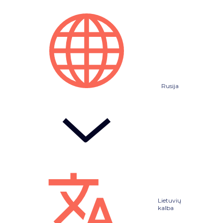
Rusija
Lietuvių
kalba