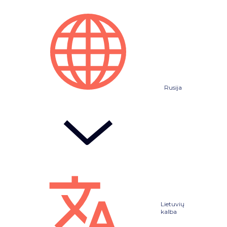
Rusija
Lietuvių
kalba