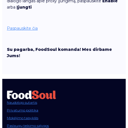
dialogo langas apie proxy įjungimą, paspauskite
Enable
arba
Įjungti
Paspauskite čia
Su pagarba, FoodSoul komanda! Mes dirbame
Jums!
Naudotojo sutartis
Privatumo politika
Mokėjimo taisyklės
Paslaugų teikimo sąlygos