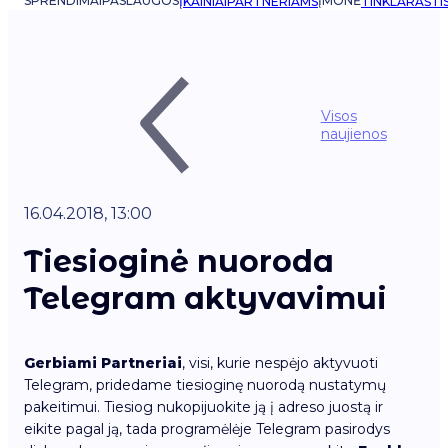
SPRENDIMAI
PASLAUGOS
ĮMONĖ
ĮKAINIAI
PARTNERIAMS
TINKLARAŠTI
Visos
naujienos
16.04.2018, 13:00
Tiesioginė nuoroda
Telegram aktyvavimui
Gerbiami Partneriai
, visi, kurie nespėjo aktyvuoti
Telegram, pridedame tiesioginę nuorodą nustatymų
pakeitimui. Tiesiog nukopijuokite ją į adreso juostą ir
eikite pagal ją, tada programėlėje Telegram pasirodys