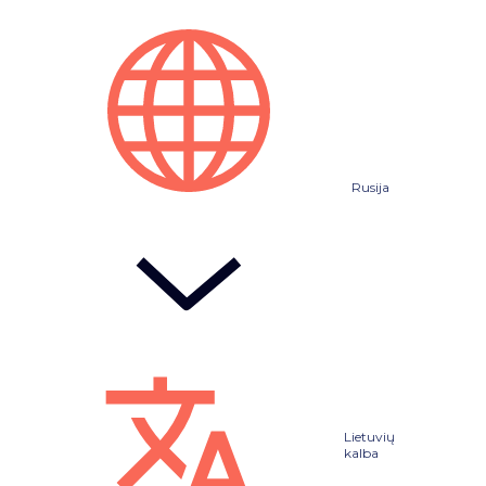
Rusija
Lietuvių
kalba