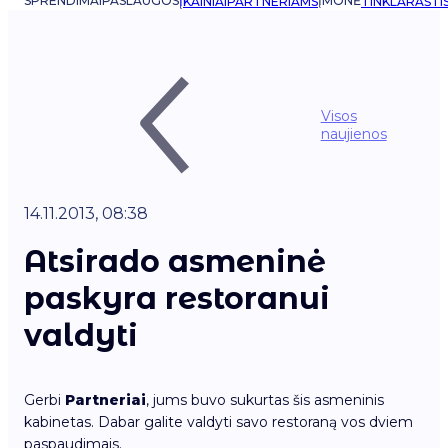
SPRENDIMAI
PASLAUGOS
ĮMONĖ
ĮKAINIAI
PARTNERIAMS
TINKLARAŠTI
Visos
naujienos
14.11.2013, 08:38
Atsirado asmeninė
paskyra restoranui
valdyti
Gerbi
Partneriai
, jums buvo sukurtas šis asmeninis
kabinetas. Dabar galite valdyti savo restoraną vos dviem
paspaudimais.