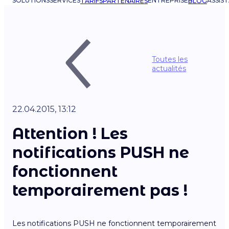
SOLUTIONS
SERVICES
ENTREPRISE
ASSIS
TARIFS
PARTENAIRES
BLOG
Toutes les
actualités
22.04.2015, 13:12
Attention ! Les
notifications PUSH ne
fonctionnent
temporairement pas !
Les notifications PUSH ne fonctionnent temporairement