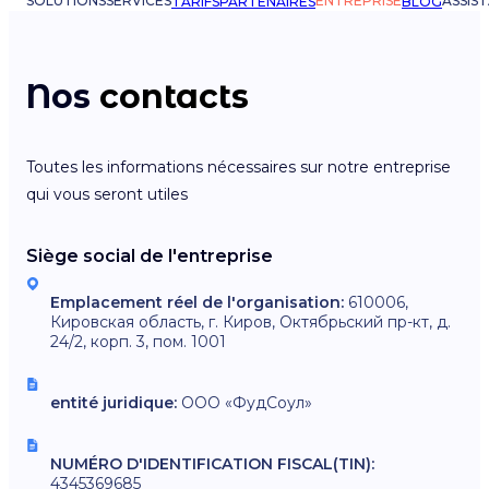
SOLUTIONS
SERVICES
ENTREPRISE
ASSIS
TARIFS
PARTENAIRES
BLOG
Nos
contacts
Toutes les informations nécessaires sur notre entreprise
qui vous seront utiles
Siège social de l'entreprise
Emplacement réel de l'organisation:
610006,
Кировская область, г. Киров, Октябрьский пр-кт, д.
24/2, корп. 3, пом. 1001
entité juridique:
ООО «ФудСоул»
NUMÉRO D'IDENTIFICATION FISCAL(TIN):
4345369685