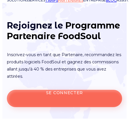
SOLUTIONS
SERVICES
ENTREPRISE
ASSIS
TARIFS
PARTENAIRES
BLOG
Rejoignez le
Programme
Partenaire FoodSoul
Inscrivez-vous en tant que Partenaire, recommandez les
produits logiciels FoodSoul et gagnez des commissions
allant jusqu'à 40 % des entreprises que vous avez
attirées.
SE CONNECTER