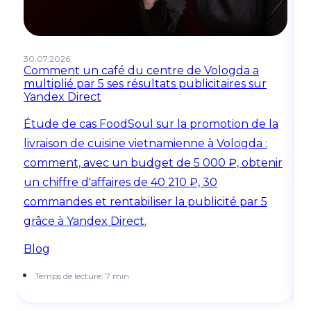
30.07.2026
22
Comment un café du centre de Vologda a
D
multiplié par 5 ses résultats publicitaires sur
fa
Yandex Direct
C
Étude de cas FoodSoul sur la promotion de la
p
livraison de cuisine vietnamienne à Vologda :
N
comment, avec un budget de 5 000 ₽, obtenir
m
un chiffre d'affaires de 40 210 ₽, 30
a
commandes et rentabiliser la publicité par 5
f
grâce à Yandex Direct.
e
Blog
B
Temps de lecture: 7 min