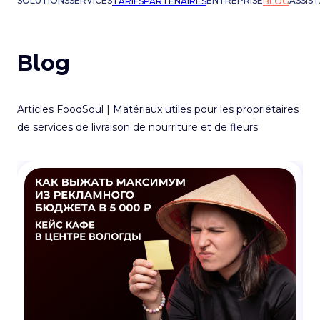
SOLUTIONS
SERVICES
ENTREPRISE
ASSIS
TARIFS
PARTENAIRES
BLOG
Blog
Articles FoodSoul | Matériaux utiles pour les propriétaires
de services de livraison de nourriture et de fleurs