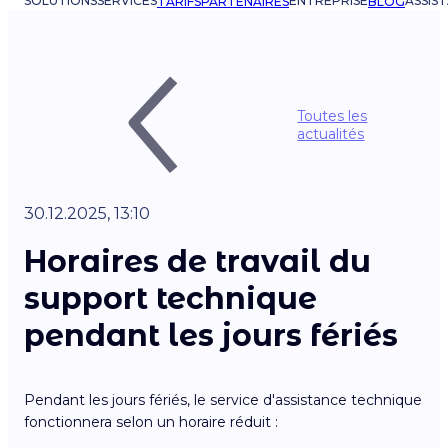
SOLUTIONS
SERVICES
ENTREPRISE
ASSIS
TARIFS
PARTENAIRES
BLOG
Toutes les
actualités
30.12.2025, 13:10
Horaires de travail du
support technique
pendant les jours fériés
Pendant les jours fériés, le service d'assistance technique
fonctionnera selon un horaire réduit :