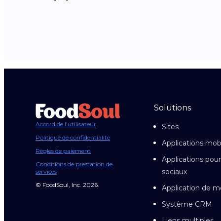
Solutions
Accord de l'utilisateur
Sites
Politique de confidentialité
Applications mob
Règles de paiement
Applications pour
Conditions de prestation de
sociaux
services
© FoodSoul, Inc. 2026.
Application de m
Système CRM
Liens multiples