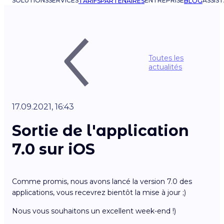
SOLUTIONS
SERVICES
ENTREPRISE
ASSIS
TARIFS
PARTENAIRES
BLOG
Toutes les
actualités
17.09.2021, 16:43
Sortie de l'application
7.0 sur iOS
Comme promis, nous avons lancé la version 7.0 des
applications, vous recevrez bientôt la mise à jour ;)
Nous vous souhaitons un excellent week-end !)