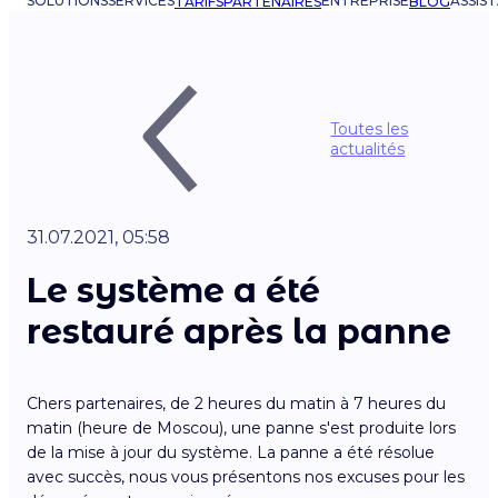
SOLUTIONS
SERVICES
ENTREPRISE
ASSIS
TARIFS
PARTENAIRES
BLOG
Toutes les
actualités
31.07.2021, 05:58
Le système a été
restauré après la panne
Chers partenaires, de 2 heures du matin à 7 heures du
matin (heure de Moscou), une panne s'est produite lors
de la mise à jour du système. La panne a été résolue
avec succès, nous vous présentons nos excuses pour les