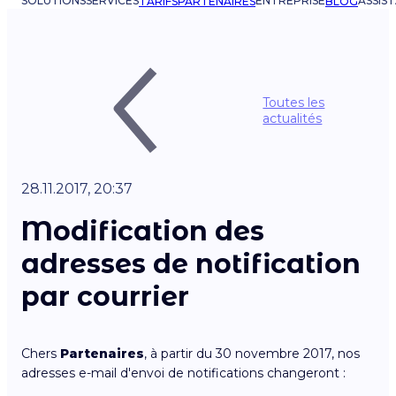
SOLUTIONS
SERVICES
ENTREPRISE
ASSIS
TARIFS
PARTENAIRES
BLOG
Toutes les
actualités
28.11.2017, 20:37
Modification des
adresses de notification
par courrier
Chers
Partenaires
, à partir du 30 novembre 2017, nos
adresses e-mail d'envoi de notifications changeront :