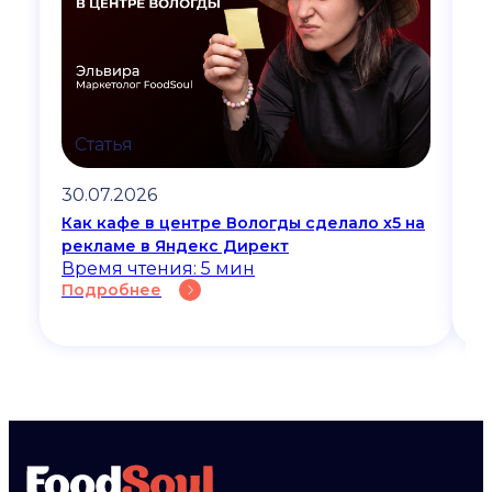
Статья
30.07.2026
2
Как кафе в центре Вологды сделало х5 на
О
рекламе в Яндекс Директ
р
Время чтения: 5 мин
В
Подробнее
П