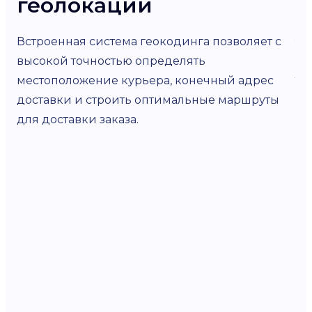
геолокации
У 
уч
Встроенная система геокодинга позволяет с
ра
высокой точностью определять
ли
местоположение курьера, конечный адрес
пе
доставки и строить оптимальные маршруты
со
для доставки заказа.