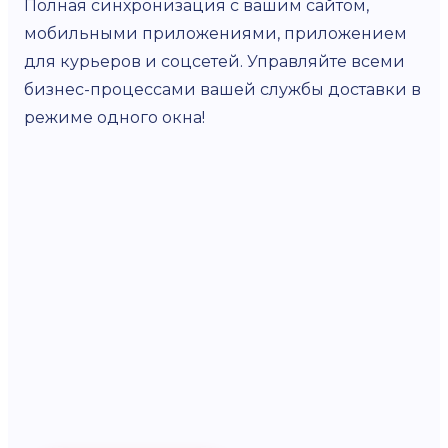
Полная синхронизация с вашим сайтом,
Вс
мобильными приложениями, приложением
Хр
для курьеров и соцсетей. Управляйте всеми
до
бизнес-процессами вашей службы доставки в
кл
режиме одного окна!
пр
со
по