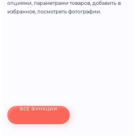
опциями, параметрами товаров, добавить в
не
избранное, посмотреть фотографии.
уд
ин
до
ВСЕ ФУНКЦИИ