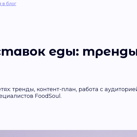
 в блог
ставок еды: тренды
тях: тренды, контент-план, работа с аудиторие
пециалистов FoodSoul.