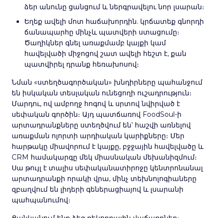
ձեր անունը ցանցում և ներգրավելու նոր լսարան։
Եղեք ավելի մոտ հաճախորդին. կրճատեք գնորդի
ճանապարհը մինչև պատվերի ստացումը։
Ծաղիկներ գնել առաքմամբ կայքի կամ
հավելվածի միջոցով շատ ավելի հեշտ է, քան
պատվիրել դրանք հեռախոսով։
Նման «ստեղծագործական» խնդիրները պահանջում
են իսկական տեսլական ունեցողի ուշադրություն։
Մարդու, ով ամբողջ հոգով և սրտով նվիրված է
սեփական գործին։ Այդ պատճառով FoodSoul-ի
արտադրանքները ստեղծվում են՝ հաշվի առնելով
առաքման ոլորտի արդիական կարիքները։ Մեր
հարթակը միավորում է կայքը, բջջային հավելվածը և
CRM համակարգը մեկ միասնական մեխանիզմում։
Սա թույլ է տալիս սեփականատիրոջը կենտրոնանալ
արտադրանքի որակի վրա, մինչ տեխնոլոգիաները
զբաղվում են լիդերի գեներացիայով և լսարանի
պահպանումով։