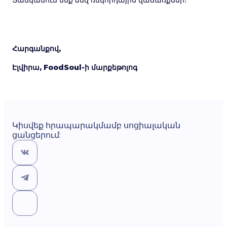
Ցանկանում ենք ձեզ ռեկորդային վաճառքներ։
Հարգանքով,
Էլվիրա, FoodSoul-ի մարքեթոլոգ
Կիսվեք հրապարակմամբ սոցիալական
ցանցերում: