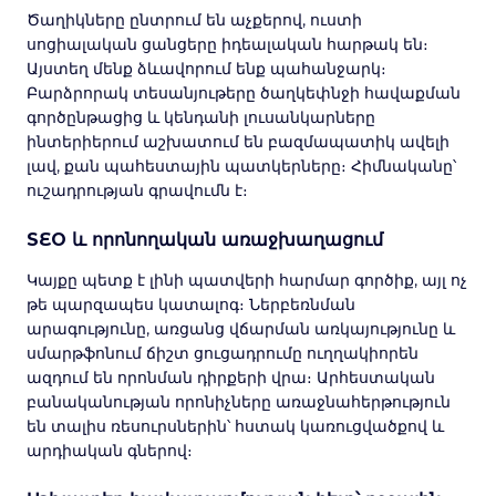
Ծաղիկները ընտրում են աչքերով, ուստի
սոցիալական ցանցերը իդեալական հարթակ են։
Այստեղ մենք ձևավորում ենք պահանջարկ։
Բարձրորակ տեսանյութերը ծաղկեփնջի հավաքման
գործընթացից և կենդանի լուսանկարները
ինտերիերում աշխատում են բազմապատիկ ավելի
լավ, քան պահեստային պատկերները։ Հիմնականը՝
ուշադրության գրավումն է։
SEO և որոնողական առաջխաղացում
Կայքը պետք է լինի պատվերի հարմար գործիք, այլ ոչ
թե պարզապես կատալոգ։ Ներբեռնման
արագությունը, առցանց վճարման առկայությունը և
սմարթֆոնում ճիշտ ցուցադրումը ուղղակիորեն
ազդում են որոնման դիրքերի վրա։ Արհեստական
բանականության որոնիչները առաջնահերթություն
են տալիս ռեսուրսներին՝ հստակ կառուցվածքով և
արդիական գներով։