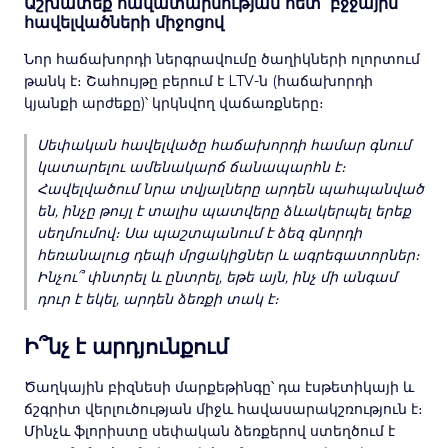
Աշխատեք հավատարմության հետ՝ բջջային
հավելվածների միջոցով
Նոր հաճախորդի ներգրավումը ծաղիկների ոլորտում
թանկ է։ Շահույթը բերում է LTV-ն (հաճախորդի
կյանքի արժեքը)՝ կրկնվող վաճառքները։
Սեփական հավելվածը հաճախորդի համար գնում
կատարելու ամենակարճ ճանապարհն է։
Հավելվածում նրա տվյալները արդեն պահպանված
են, ինչը թույլ է տալիս պատվերը ձևակերպել երեք
սեղմումով։ Սա պաշտպանում է ձեզ գնորդի
հեռանալուց դեպի մրցակիցներ և ագրեգատորներ։
Ինչու՞ փնտրել և ընտրել, եթե այն, ինչ մի անգամ
դուր է եկել, արդեն ձեռքի տակ է։
Ի՞նչ է արդյունքում
Ծաղկային բիզնեսի մարքեթինգը՝ դա էսթետիկայի և
ճշգրիտ վերլուծության միջև հավասարակշռություն է։
Մինչև ֆլորիստը սեփական ձեռքերով ստեղծում է