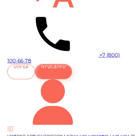
+7 (800)
100-66-78
ՄՈՒՏՔ
ԳՐԱՆՑՈՒՄ