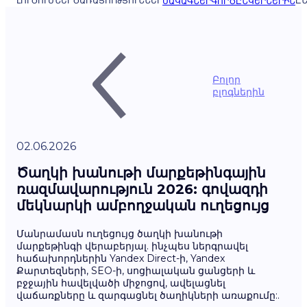
ԼՈՒԾՈՒՄՆԵՐ
ԾԱՌԱՅՈՒԹՅՈՒՆՆԵՐ
ԸՆ
ՍԱԿԱԳՆԵՐ
ԳՈՐԾԸՆԿԵՐՆԵՐԻՆ
Բոլոր
բլոգներին
02.06.2026
Ծաղկի խանութի մարքեթինգային
ռազմավարություն 2026: գովազդի
մեկնարկի ամբողջական ուղեցույց
Մանրամասն ուղեցույց ծաղկի խանութի
մարքեթինգի վերաբերյալ. ինչպես ներգրավել
հաճախորդներին Yandex Direct-ի, Yandex
Քարտեզների, SEO-ի, սոցիալական ցանցերի և
բջջային հավելվածի միջոցով, ավելացնել
վաճառքները և զարգացնել ծաղիկների առաքումը:.