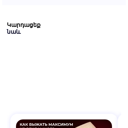
Կարդացեք
նաև