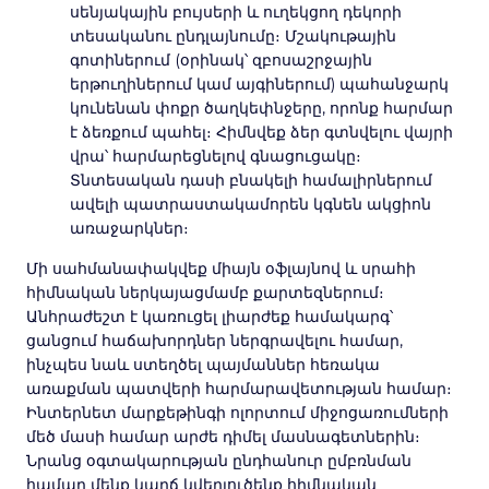
սենյակային բույսերի և ուղեկցող դեկորի
տեսականու ընդլայնումը։ Մշակութային
գոտիներում (օրինակ՝ զբոսաշրջային
երթուղիներում կամ այգիներում) պահանջարկ
կունենան փոքր ծաղկեփնջերը, որոնք հարմար
է ձեռքում պահել։ Հիմնվեք ձեր գտնվելու վայրի
վրա՝ հարմարեցնելով գնացուցակը։
Տնտեսական դասի բնակելի համալիրներում
ավելի պատրաստակամորեն կգնեն ակցիոն
առաջարկներ։
Մի սահմանափակվեք միայն օֆլայնով և սրահի
հիմնական ներկայացմամբ քարտեզներում։
Անհրաժեշտ է կառուցել լիարժեք համակարգ՝
ցանցում հաճախորդներ ներգրավելու համար,
ինչպես նաև ստեղծել պայմաններ հեռակա
առաքման պատվերի հարմարավետության համար։
Ինտերնետ մարքեթինգի ոլորտում միջոցառումների
մեծ մասի համար արժե դիմել մասնագետներին։
Նրանց օգտակարության ընդհանուր ըմբռնման
համար մենք կարճ կվերլուծենք հիմնական