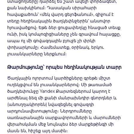
ստացողները) դարձել են շատ ավելի փորձագետ,
քան նախկինում։ Դասական սիրահարի
հավաքածուն՝ «մեկ վարդ ցելոֆանում», զիջում է
տեղը հեղինակային ծաղկեփնջերին՝ անսովոր
հյուսվածքով։ Եթե ձեր ցուցափեղկը հնացած տեսք
ունի, իսկ կոմպոզիցիաները չեն գրավում հայացքը,
ապա ոչ մի գովազդային բյուջե չի փրկի
փոխարկումը։ Համեմատեք, օրինակ, երկու
լուսանկարները ներքևում։
Թարմությունը՝ որպես հեղինակության տարր
Ծաղկային ոլորտում կարծիքները գրեթե միշտ
ուղեկցվում են լուսանկարներով։ Մի թառամած
ծաղկեփունջը Yandex Քարտեզներում կարող է
արժենալ ձեզ մի քանի մանրախնդիր գնորդներ և
(անուղղակիորեն) նվազեցնել գովազդի
արդյունավետությունը։ Ներդրումները
սառնարանային սարքավորումների և մարումների
վերահսկման մեջ նույնպես ձեր մարքեթինգի մի
մասն են, հիշեք այդ մասին։