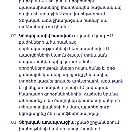
բարձր են 4.5-ից, իսկ կարծիքներին
պատասխանները (հատկապես բացասական)
գալիս են առաջին 2 ժամվա ընթացքում։
Տեղական առաջխաղացման համար սա
ամենակարևոր կետն է։
Կորպորատիվ հատված:
ուղղակի կապ HR
բաժինների և հարսանյաց
գործակալությունների հետ ապահովում է
պատվերների կայուն ծավալ՝ տոնական
գագաթնակետերից դուրս։ Նման
գործընկերություն կնքելը ոսկու հանք է։ Եթե
ցանցային կապերը արդյունք չեն տալիս,
փորձեք կազմել գրավիչ առևտրային առաջարկ
և դիմեք տոնական ոլորտի 30 լավագույն
հնարավոր գործընկերներին։ Հաճախ նրանց
անհրաժեշտ են ծաղիկներ ֆոտոսեսիաների և
տեսահոլովակների համար, այստեղ դուք
կցուցադրեք ձեր պրոֆեսիոնալիզմը։
Տեղական ադապտացիա:
քնած շրջաններում
խանութների համար արդյունավետ է