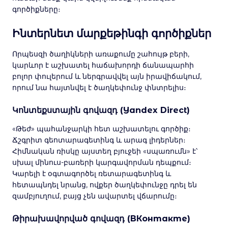
գործիքները։
Ինտերնետ մարքեթինգի գործիքներ
Որպեսզի ծաղիկների առաքումը շահույթ բերի,
կարևոր է աշխատել հաճախորդի ճանապարհի
բոլոր փուլերում և ներգրավվել այն իրավիճակում,
որում նա հայտնվել է ծաղկեփունջ փնտրելիս։
Կոնտեքստային գովազդ (Yandex Direct)
«Թեժ» պահանջարկի հետ աշխատելու գործիք։
Ճշգրիտ գեոտարագետինգ և արագ լիդերներ։
Հիմնական ռիսկը այստեղ բյուջեի «սպառումն» է՝
սխալ մինուս-բառերի կարգավորման դեպքում։
Կարելի է օգտագործել ռետարագետինգ և
հետապնդել նրանց, ովքեր ծաղկեփունջը դրել են
զամբյուղում, բայց չեն ավարտել վճարումը։
Թիրախավորված գովազդ (ВКонтакте)