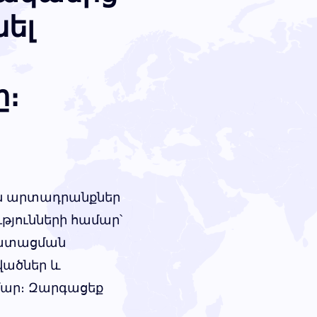
նել
ը։
ին արտադրանքներ
թյունների համար՝
ոմատացման
վածներ և
մար։ Զարգացեք