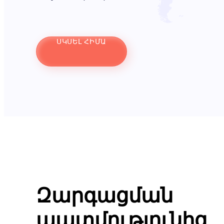
ՍԿՍԵԼ ՀԻՄԱ
Զարգացման
պատմությունից