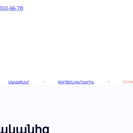
 100-66-78
ԸՆԿԵ
ՍԱԿԱԳՆԵՐ
ԳՈՐԾԸՆԿԵՐՆԵՐԻՆ
վականից