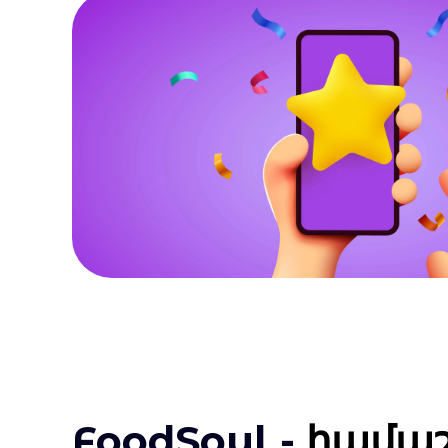
FoodSoul -
համաշ