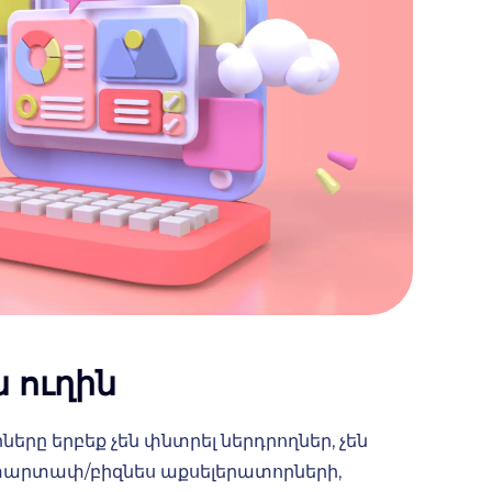
 ուղին
երը երբեք չեն փնտրել ներդրողներ, չեն
տարտափ/բիզնես աքսելերատորների,