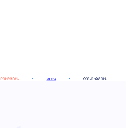
ՐՈՒԹՅՈՒՆ
ՕԳՆՈՒԹՅՈՒՆ
ԲԼՈԳ