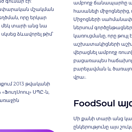
 գումար էր:
ամբողջ ճանապարհը անց
ղափարական մշակման
հասանելի միջոցներից, ո
ղծման, որը երկար
Միջոցների սահմանափա
 մեկ տարի անց նա
ներսում գործընթացն
սկսեց ձևավորել թիմ՝
կառուցմանը, որը թույ
աշխատակիցների աշխա
վերացնել ամբողջ ռու
բացառապես հաճախոր
բարելավման և ծառայո
վրա։.
ում 2013 թվականի
ՖուդՍոուլ» ՍՊԸ-ն,
 առաջին
FoodSoul այ
Մի քանի տարի անց կար
ընկերությունը այս շո