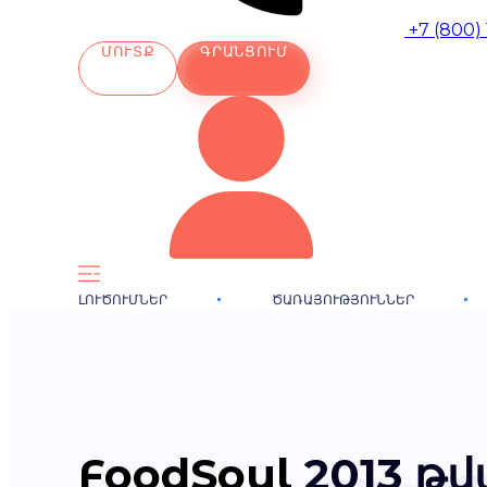
+7 (800)
ՄՈՒՏՔ
ԳՐԱՆՑՈՒՄ
ԼՈՒԾՈՒՄՆԵՐ
ԾԱՌԱՅՈՒԹՅՈՒՆՆԵՐ
FoodSoul
2013 թ