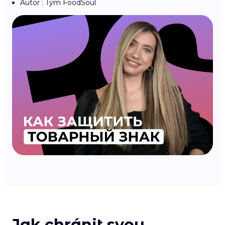
Autor : Tým FoodSoul
Jak chránit svou