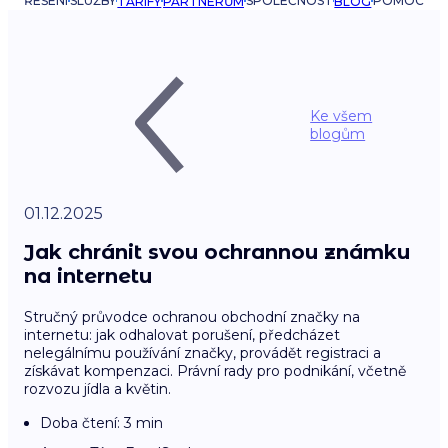
ŘEŠENÍ
SLUŽBY
SPOLEČNOST
POMOC
TARIFY
PARTNERŮM
BLOG
Ke všem
blogům
01.12.2025
Jak chránit svou ochrannou známku
na internetu
Stručný průvodce ochranou obchodní značky na
internetu: jak odhalovat porušení, předcházet
nelegálnímu používání značky, provádět registraci a
získávat kompenzaci. Právní rady pro podnikání, včetně
rozvozu jídla a květin.
Doba čtení: 3 min