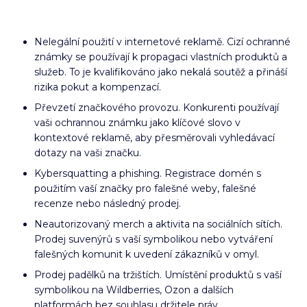
Nelegální použití v internetové reklamě. Cizí ochranné
známky se používají k propagaci vlastních produktů a
služeb. To je kvalifikováno jako nekalá soutěž a přináší
rizika pokut a kompenzací.
Převzetí značkového provozu. Konkurenti používají
vaši ochrannou známku jako klíčové slovo v
kontextové reklamě, aby přesměrovali vyhledávací
dotazy na vaši značku.
Kybersquatting a phishing. Registrace domén s
použitím vaší značky pro falešné weby, falešné
recenze nebo následný prodej.
Neautorizovaný merch a aktivita na sociálních sítích.
Prodej suvenýrů s vaší symbolikou nebo vytváření
falešných komunit k uvedení zákazníků v omyl.
Prodej padělků na tržištích. Umístění produktů s vaší
symbolikou na Wildberries, Ozon a dalších
platformách bez souhlasu držitele práv.