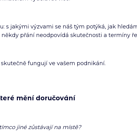
: s jakými výzvami se náš tým potýká, jak hledám
č někdy přání neodpovídá skutečnosti a termíny ř
é skutečně fungují ve vašem podnikání.
které mění doručování
tímco jiné zůstávají na místě?