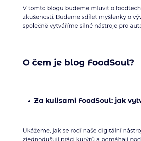
V tomto blogu budeme mluvit o foodtechu
zkušeností. Budeme sdílet myšlenky o vývo
společně vytváříme silné nástroje pro au
O čem je blog FoodSoul?
Za kulisami FoodSoul: jak vy
Ukážeme, jak se rodí naše digitální nástro
zjednodušují práci kurýrů a pomáhají pod