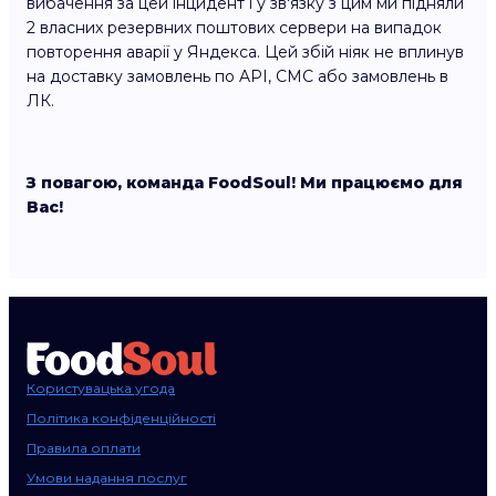
вибачення за цей інцидент і у зв'язку з цим ми підняли
2 власних резервних поштових сервери на випадок
повторення аварії у Яндекса. Цей збій ніяк не вплинув
на доставку замовлень по API, СМС або замовлень в
ЛК.
З повагою, команда FoodSoul! Ми працюємо для
Вас!
Користувацька угода
Політика конфіденційності
Правила оплати
Умови надання послуг