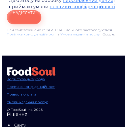
Даю згоду на обробку
персональних даних
і
приймаю умови
політики конфіденційності
НАДІСЛАТИ
Цей сайт захищено reCAPTCHA, і до нього застосовуються
Політика конфіденційності
та
Умови надання послуг
Google.
Користувацька угода
Політика конфіденційності
Правила оплати
Умови надання послуг
© FoodSoul, Inc. 2026.
Рішення
Сайти