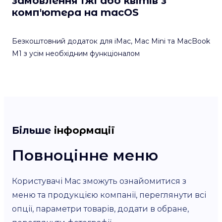
замовлення їжі або квітів з
комп'ютера на macOS
Безкоштовний додаток для iMac, Mac Mini та MacBook
M1 з усім необхідним функціоналом
Більше
інформації
Повноцінне меню
О
Користувачі Mac зможуть ознайомитися з
У 
меню та продукцією компанії, переглянути всі
оз
опції, параметри товарів, додати в обране,
за