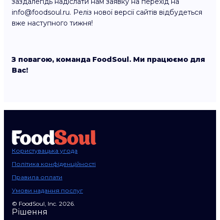
заздалегідь надіслати нам заявку на перехід на
info@foodsoul.ru. Реліз нової версії сайтів відбудеться
вже наступного тижня!
З повагою, команда FoodSoul. Ми працюємо для
Вас!
Користувацька угода
Політика конфіденційності
Правила оплати
Умови надання послуг
© FoodSoul, Inc. 2026.
Рішення