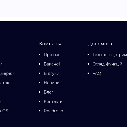
Компанія
Допомога
Про нас
Технічна підтри
и
Вакансії
Огляд функцій
цмереж
Відгуки
FAQ
даток
Новини
Блог
ня
Контакти
acOS
Roadmap