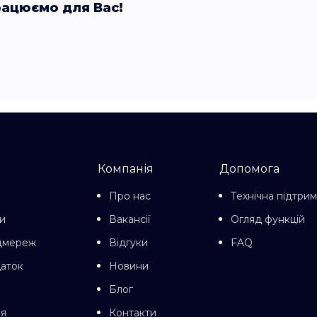
рацюємо для Вас!
Компанія
Допомога
Про нас
Технічна підтри
и
Вакансії
Огляд функцій
цмереж
Відгуки
FAQ
даток
Новини
Блог
ня
Контакти