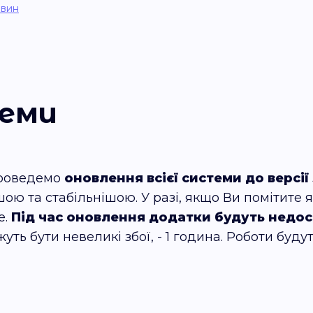
овин
теми
 проведемо
оновлення всієї системи до версії 
ою та стабільнішою. У разі, якщо Ви помітите я
е.
Під час оновлення додатки будуть недост
жуть бути невеликі збої, - 1 година. Роботи буду