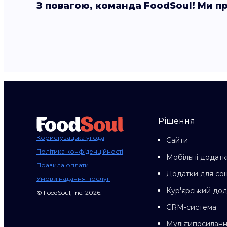
З повагою, команда FoodSoul! Ми п
Рішення
Користувацька угода
Сайти
Політика конфіденційності
Мобільні додатк
Правила оплати
Додатки для со
Умови надання послуг
Кур'єрський до
© FoodSoul, Inc. 2026.
CRM-система
Мультипосилан