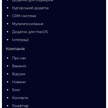
Додатки для соцмереж
Кур'єрський додаток
CRM-система
Мультипосилання
Додаток для macOS
Інтеграції
Компанія
Про нас
Вакансії
Відгуки
Новини
Блог
Контакти
Roadmap