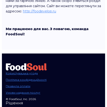
нами за гарячою лінією. А також скоро з'явиться розділ
для управління сайтом. Сайт ви можете переглянути за
адресою:
http://foodevelop.ru
Ми працюємо для вас. З повагою, команда
FoodSoul!
Користувацька угода
Політика конфіденційності
Правила оплати
Умови надання послуг
© FoodSoul, Inc. 2026.
Рішення