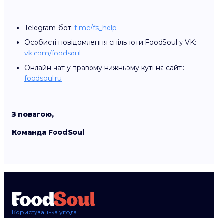
Telegram-бот:
t.me/fs_help
Особисті повідомлення спільноти FoodSoul у VK:
vk.com/foodsoul
Онлайн-чат у правому нижньому куті на сайті:
foodsoul.ru
З повагою,
Команда FoodSoul
Користувацька угода