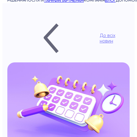
РІШЕННЯ
ПОСЛУГИ
КОМПАНІЯ
ДОПОМОГ
ТАРИФИ
ПАРТНЕРАМ
БЛОГ
До всіх
новин