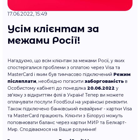
17.06.2022, 15:49
Усім клієнтам за
межами Росії!
Нагадуємо, що всім клієнтам за межами Росії, у яких
спостерігалися проблеми з оплатою через Visa та
MasterCard і яким був тимчасово підключений
Режим
післяплати
, необхідно погасити
заборгованість
в
Особистому кабінеті до понеділка
20.06.2022
у
зв'язку з відкриттям філії в Україні! Тепер ви можете
оплачувати послуги FoodSoul на українські реквізити.
Також підключено банківський еквайринг - картки Visa
та MasterCard працюють. Клієнти з Білорусі можуть
поповнювати баланс через картки МИР та Белкарт-
Мир. Сподіваємося на Ваше розуміння!