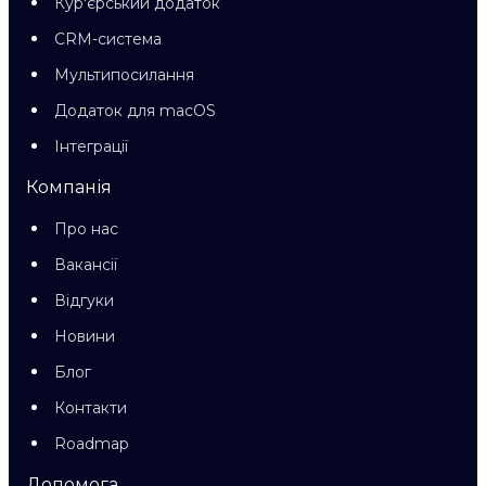
Кур'єрський додаток
CRM-система
Мультипосилання
Додаток для macOS
Інтеграції
Компанія
Про нас
Вакансії
Відгуки
Новини
Блог
Контакти
Roadmap
Допомога