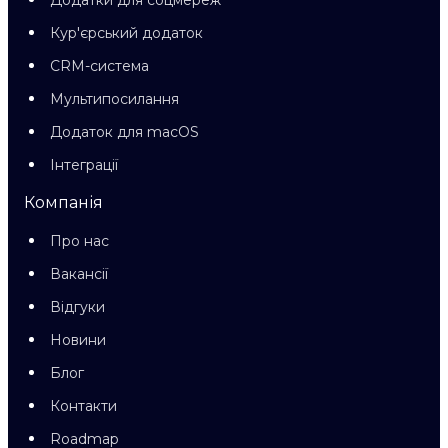
Додатки для соцмереж
Кур'єрський додаток
CRM-система
Мультипосилання
Додаток для macOS
Інтеграції
Компанія
Про нас
Вакансії
Відгуки
Новини
Блог
Контакти
Roadmap