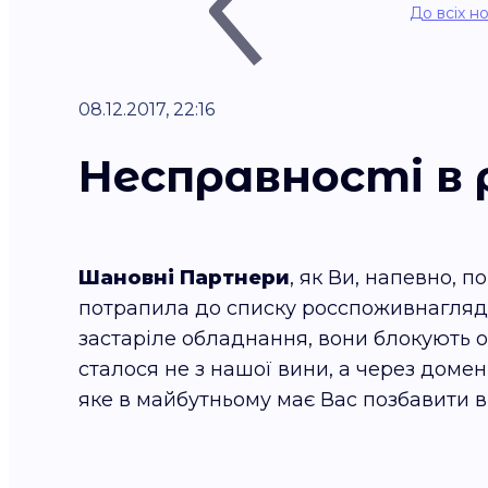
До всіх н
08.12.2017, 22:16
Несправності в 
Шановні Партнери
, як Ви, напевно, 
потрапила до списку росспоживнагляду. 
застаріле обладнання, вони блокують од
сталося не з нашої вини, а через домен
яке в майбутньому має Вас позбавити 