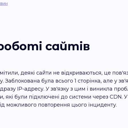
овин
роботі сайтів
помітили, деякі сайти не відкриваються, це пов'
Заблокована була всього 1 сторінка, але у зв'
разу IP-адресу. У зв'язку з цим і виникла про
и, які були підключені до системи через CDN. 
від можливого повторення цього інциденту.